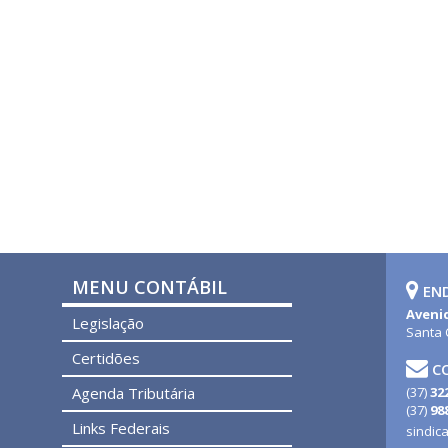
MENU CONTÁBIL
EN
Avenid
Legislação
Santa 
Certidões
C
Agenda Tributária
(37)
32
(37)
98
Links Federais
sindic