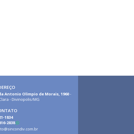
DEREÇO
a Antonio Olimpio de Morais, 1960
-
Clara - Divinopolis/MG
ONTATO
21-1834
816-2838
ato@sincondiv.com.br